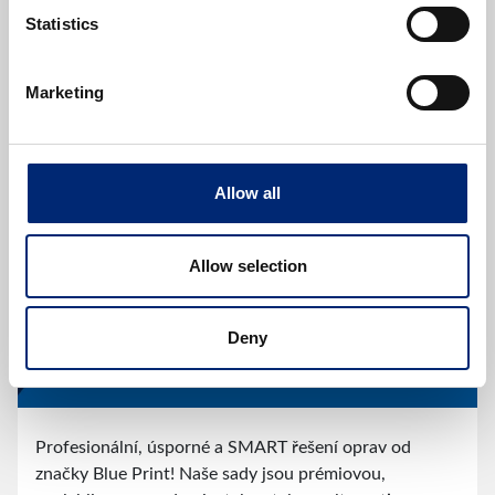
Spojkové sady SMARTFIT
Statistics
Marketing
Allow all
Allow selection
Deny
Profesionální, úsporné a SMART řešení oprav od
značky Blue Print! Naše sady jsou prémiovou,