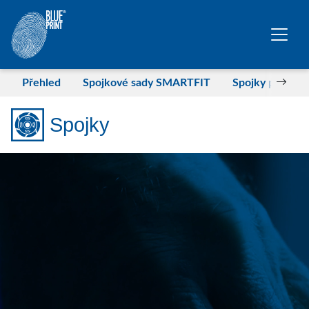
Přeskočit na hlavní obsah
Přehled
Spojkové sady SMARTFIT
Spojky pro LCV
Spojky