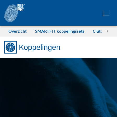
Overslaan naar hoofdinhoud
Overzicht
SMARTFIT koppelingssets
Clutches for
Koppelingen