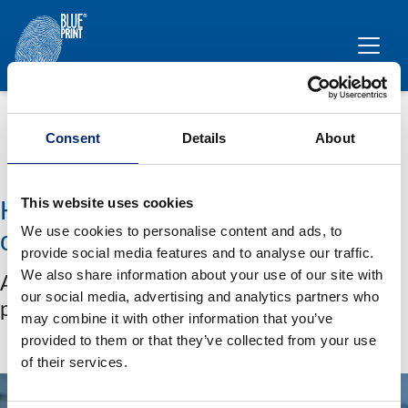
Ana içeriğe geç
Bülten
Consent
Details
About
This website uses cookies
Haber bültenimize abone
We use cookies to personalise content and ads, to
olduğunuz için teşekkür ederiz.
provide social media features and to analyse our traffic.
We also share information about your use of our site with
Aboneliğinizi onaylamanızı isteyen bir e-
our social media, advertising and analytics partners who
posta alacaksınız.
may combine it with other information that you’ve
provided to them or that they’ve collected from your use
of their services.