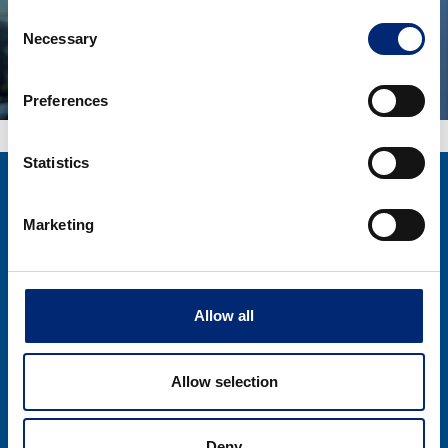
Consent
Necessary
Selection
Preferences
Statistics
İletişim/Yasal
Bizi takip edin
Marketing
E-Mail Destek
Hakkımızda
Allow all
GTK
Gizlilik kuralları
Allow selection
Tedarikçi Öz Bildirimi
İhbar Platformu
Deny