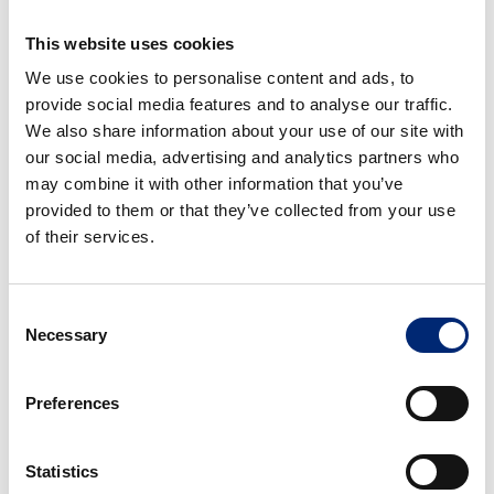
Bilstein UK Ltd.
This website uses cookies
We use cookies to personalise content and ads, to
Авторські права
provide social media features and to analyse our traffic.
We also share information about your use of our site with
Усі тексти, зображення та інші статті, опубліковані на
our social media, advertising and analytics partners who
цьому веб-сайті, підлягають захисту авторських прав
may combine it with other information that you’ve
компанії FERDINAND BILSTEIN GMBH + CO. KG,
provided to them or that they’ve collected from your use
Ennepetal, якщо не вказано інше. Видання,
of their services.
розповсюдження, зберігання, передача, трансляція та
відтворення суворо заборонено без письмової згоди
Consent
FERDINAND BILSTEIN GMBH + CO. KG.
Necessary
Selection
Компанія FERDINAND BILSTEIN GMBH + CO. KG
ретельно перевіряє вміст цього веб-сайту та регулярно
Preferences
оновлює його. Вся інформація має загальний характер
для ознайомленням і не є обов’язковою. Вона не
замінює детальні та індивідуальні рекомендації як
Statistics
основу для прийняття рішення про покупку.