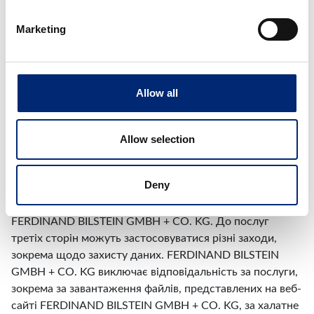
Будь-які технічні деталі описаних частин автомобіля є
Marketing
лише прикладами і можуть бути змінені в будь-який
час. Технічні подробиці та технічні характеристики
наших деталей доступні тільки у вашого гуртового
постачальника або імпортера.
Allow all
FERDINAND BILSTEIN GMBH + CO. KG не бере на себе
відповідальність за актуальність, правильність та
Allow selection
повноту інформації, що надана на цьому веб-сайті.
Коли ми посилаємося на веб-сайти третіх сторін, ми не
Deny
несемо відповідальності за їхній зміст. Використовуючи
посилання, ви покинете інформаційну платформу
FERDINAND BILSTEIN GMBH + CO. KG. До послуг
третіх сторін можуть застосовуватися різні заходи,
зокрема щодо захисту даних. FERDINAND BILSTEIN
GMBH + CO. KG виключає відповідальність за послуги,
зокрема за завантаження файлів, представлених на веб-
сайті FERDINAND BILSTEIN GMBH + CO. KG, за халатне