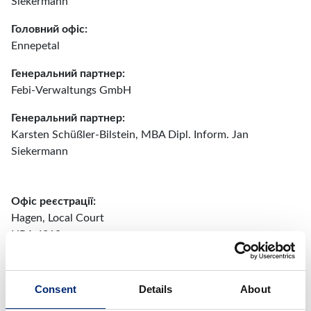
Siekermann
Головний офіс:
Ennepetal
Генеральний партнер:
Febi-Verwaltungs GmbH
Генеральний партнер:
Karsten Schüßler-Bilstein, MBA Dipl. Inform. Jan
Siekermann
Офіс реєстрації:
Hagen, Local Court
HRA 4219
VAT-ID-No.:
DE126455508
Consent
Details
About
Blue Print – це зареєстрована торгова марка Ferdinand