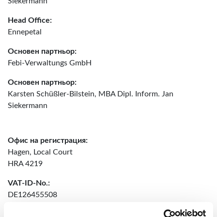
Siekermann
Head Office:
Ennepetal
Основен партньор:
Febi-Verwaltungs GmbH
Основен партньор:
Karsten Schüßler-Bilstein, MBA Dipl. Inform. Jan
Siekermann
Офис на регистрация:
Hagen, Local Court
HRA 4219
VAT-ID-No.:
DE126455508
Blue Print е регистрирана търговска марка на Ferdinand