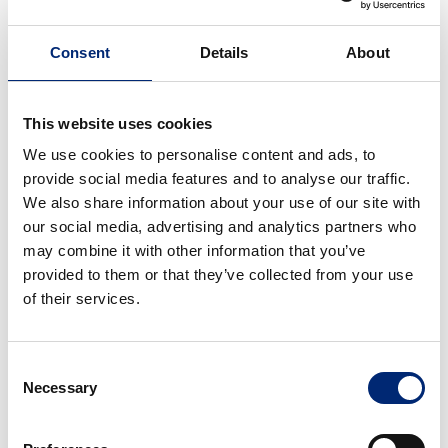
Bilstein UK Ltd.
Consent
Details
About
Търговски права
This website uses cookies
Всички текстове, снимки и други обекти, публикувани
We use cookies to personalise content and ads, to
на този уебсайт са предмет на търговски права от
provide social media features and to analyse our traffic.
FERDINAND BILSTEIN GMBH + CO. KG, Ennepetal, ако
We also share information about your use of our site with
друго не е изрично описано. Всяко копиране,
our social media, advertising and analytics partners who
разпространение, съхранение, изпращане,
may combine it with other information that you’ve
разпространение и репродуктиране е строго забранено
provided to them or that they’ve collected from your use
без писмено потвърждение от FERDINAND BILSTEIN
of their services.
GMBH + CO. KG.
FERDINAND BILSTEIN GMBH + CO. KG подрежда
Consent
съдържанието на този сайт много внимателно и прави
Necessary
Selection
редовни ъпдейти. Все пак, всички твърдения и
подробности са само за целите на общата
информираност и са необвързващи. Те не заместват