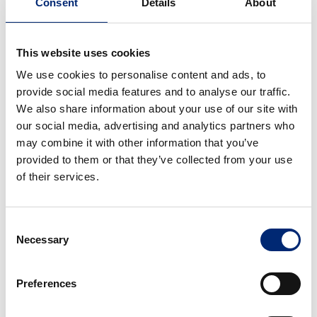
Consent
Details
About
Copyright
Sämtliche Texte, Bilder und andere auf der Internetseite
This website uses cookies
veröffentlichten Werke unterliegen - sofern nicht anders
gekennzeichnet - dem Copyright der FERDINAND
We use cookies to personalise content and ads, to
BILSTEIN GMBH + CO. KG, Ennepetal. Jede
provide social media features and to analyse our traffic.
Vervielfältigung, Verbreitung, Speicherung, Übermittlung,
We also share information about your use of our site with
Sendung und Wieder- bzw. Weitergabe der Inhalte ist ohne
our social media, advertising and analytics partners who
schriftliche Genehmigung der FERDINAND BILSTEIN
may combine it with other information that you’ve
GMBH + CO. KG ausdrücklich untersagt.
provided to them or that they’ve collected from your use
of their services.
Die FERDINAND BILSTEIN GMBH + CO. KG stellt die
Inhalte dieser Internetseiten mit großer Sorgfalt zusammen
und sorgt für deren regelmäßige Aktualisierung. Die
Consent
Angaben dienen dennoch nur der unverbindlichen
Necessary
Selection
allgemeinen Information und ersetzen nicht die eingehende
individuelle Beratung für eine Kaufentscheidung.
Preferences
Die technischen Merkmale der beschriebenen
Fahrzeugteile sind lediglich Beispiele. Jederzeitige