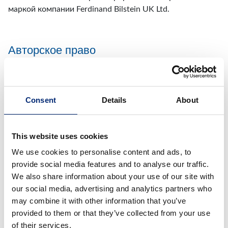
маркой компании Ferdinand Bilstein UK Ltd.
Авторское право
Все тексты, изображения и прочие материалы,
опубликованные на этом веб-сайте, защищены
авторским правом
Consent
Details
About
компании FERDINAND BILSTEIN GMBH + CO. KG,
г. Эннепеталь, если не указано иное. Любое
копирование, распространение, хранение, передача,
This website uses cookies
вещание и воспроизведение приведенных выше
We use cookies to personalise content and ads, to
материалов без предварительного письменного
provide social media features and to analyse our traffic.
разрешения
We also share information about your use of our site with
компании FERDINAND BILSTEIN GMBH + CO. KG
our social media, advertising and analytics partners who
строго запрещены.
may combine it with other information that you’ve
provided to them or that they’ve collected from your use
Компания FERDINAND BILSTEIN GMBH + CO. KG очень
of their services.
тщательно подходит к составлению материалов