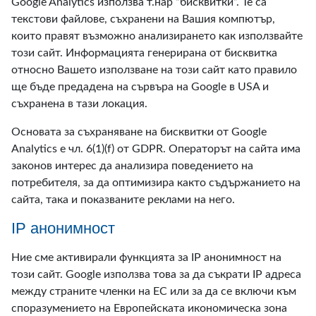
Google Analytics използва т.нар “бисквитки”. Те са
текстови файлове, съхранени на Вашия компютър,
които правят възможно анализирането как използвайте
този сайт. Информацията генерирана от бисквитка
относно Вашето използване на този сайт като правило
ще бъде предаденa на сървъра на Google в USA и
съхранена в тази локация.
Основата за съхраняване на бисквитки от Google
Analytics е чл. 6(1)(f) от GDPR. Операторът на сайта има
законов интерес да анализира поведението на
потребителя, за да оптимизира както съдържанието на
сайта, така и показваните реклами на него.
IP анонимност
Ние сме активирали функцията за IP анонимност на
този сайт. Google използва това за да съкрати IP адреса
между страните членки на ЕС или за да се включи към
споразумението на Европейската икономическа зона