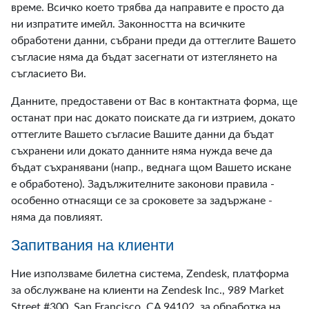
време. Всичко което трябва да направите е просто да
ни изпратите имейл. Законността на всичките
обработени данни, събрани преди да оттеглите Вашето
съгласие няма да бъдат засегнати от изтеглянето на
съгласието Ви.
Данните, предоставени от Вас в контактната форма, ще
останат при нас докато поискате да ги изтрием, докато
оттеглите Вашето съгласие Вашите данни да бъдат
съхранени или докато данните няма нужда вече да
бъдат съхранявани (напр., веднага щом Вашето искане
е обработено). Задължителните законови правила -
особенно отнасящи се за сроковете за задържане -
няма да повлияят.
Запитвания на клиенти
Ние използваме билетна система, Zendesk, платформа
за обслужване на клиенти на Zendesk Inc., 989 Market
Street #300, San Francisco, CA 94102, за обработка на