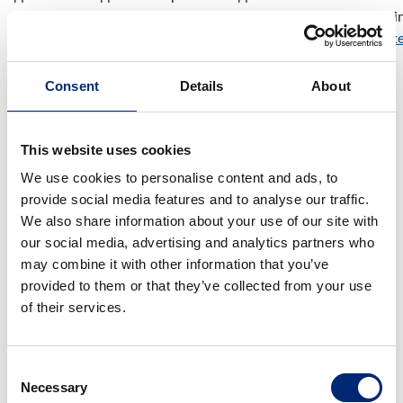
линк: https://www.bfdi.bund.de/DE/Infothek/Anschriften_Lin
node.html.
https://www.bfdi.bund.de/DE/Infothek/Anschrifte
node.html
.
Consent
Details
About
Право за преносимост на данните
Имате право да имате данните, които ние автоматично
This website uses cookies
обработваме с Вашето съгласие или за изпълнението на
договор, да Ви бъдат предадени или на трети страни в
We use cookies to personalise content and ads, to
общоизползван, машинно четим формат. Ако поискате
provide social media features and to analyse our traffic.
данните да бъдат изпратени директно на друг
We also share information about your use of our site with
контрольор, това може да стане само ако е технически
our social media, advertising and analytics partners who
осъществимо.
may combine it with other information that you’ve
provided to them or that they’ve collected from your use
SSL и TLS криптиране
of their services.
По причини за сигурност и да защити трансфера на
поверителна информация, като поръчки или
Consent
запитвания, които изпращате до нас като оператор на
Necessary
Selection
сайтове, този сайт използва SSL и TLS криптиране.