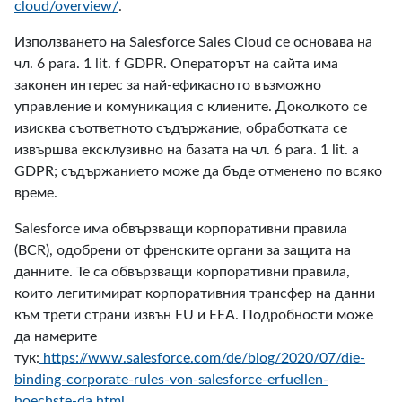
cloud/overview/
.
Използването на Salesforce Sales Cloud се основава на
чл. 6 para. 1 lit. f GDPR. Операторът на сайта има
законен интерес за най-ефикасното възможно
управление и комуникация с клиените. Доколкото се
изисква съответното съдържание, обработката се
извършва ексклузивно на базата на чл. 6 para. 1 lit. a
GDPR; съдържанието може да бъде отменено по всяко
време.
Salesforce има обвързващи корпоративни правила
(BCR), одобрени от френските органи за защита на
данните. Те са обвързващи корпоративни правила,
които легитимират корпоративния трансфер на данни
към трети страни извън EU и EEA. Подробности може
да намерите
тук:
https://www.salesforce.com/de/blog/2020/07/die-
binding-corporate-rules-von-salesforce-erfuellen-
hoechste-da.html
.