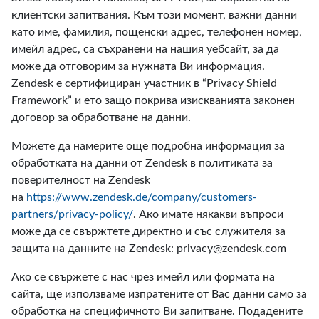
клиентски запитвания. Към този момент, важни данни
като име, фамилия, пощенски адрес, телефонен номер,
имейл адрес, са съхранени на нашия уебсайт, за да
може да отговорим за нужната Ви информация.
Zendesk е сертифициран участник в “Privacy Shield
Framework” и ето защо покрива изискванията законен
договор за обработване на данни.
Можете да намерите още подробна информация за
обработката на данни от Zendesk в политиката за
поверителност на Zendesk
на
https://www.zendesk.de/company/customers-
partners/privacy-policy/
. Ако имате някакви въпроси
може да се свържтете директно и със служителя за
защита на данните на Zendesk: privacy@zendesk.com
Ако се свържете с нас чрез имейл или формата на
сайта, ще използваме изпратените от Вас данни само за
обработка на специфичното Ви запитване. Подадените