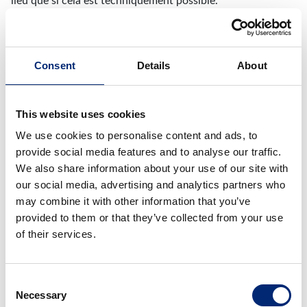
lieu que si cela est techniquement possible.
Cryptage SSL ou TLS
Ce site utilise un cryptage SSL / TLS pour des raisons de
Consent
Details
About
sécurité et pour protéger la transmission de contenus
confidentiels tels que les demandes que vous nous envoyez
en tant qu’administrateur du site. Vous reconnaissez une
This website uses cookies
connexion cryptée au fait que la barre d’adresse du
We use cookies to personalise content and ads, to
navigateur passe de "http://" to "https://" et à l’icône de
provide social media features and to analyse our traffic.
cadenas dans la barre de votre navigateur.
We also share information about your use of our site with
Si le cryptage SSL / TLS est activé, les données que vous
our social media, advertising and analytics partners who
nous fournissez ne peuvent pas être lues par des tiers.
may combine it with other information that you’ve
provided to them or that they’ve collected from your use
Informations, blocage, suppression
of their services.
Vous avez à tout moment le droit d’être informé
gratuitement des données personnelles qui ont été
Consent
stockées, de l’origine de leur enregistrement et de leur
Necessary
Selection
destinataire, ainsi que du but de leur traitement. Vous avez