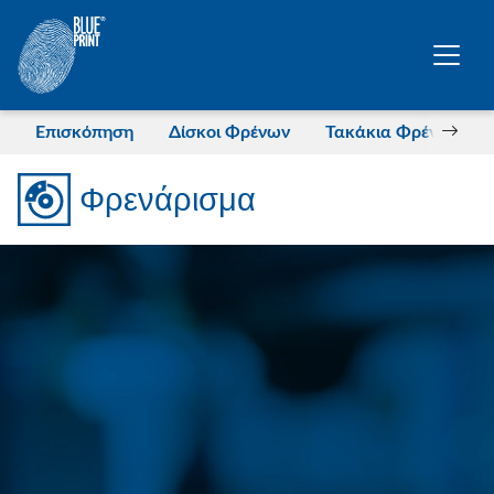
Μετάβαση στο κύριο περιεχόμενο
Επισκόπηση
Δίσκοι Φρένων
Τακάκια Φρένων
Φρενάρισμα