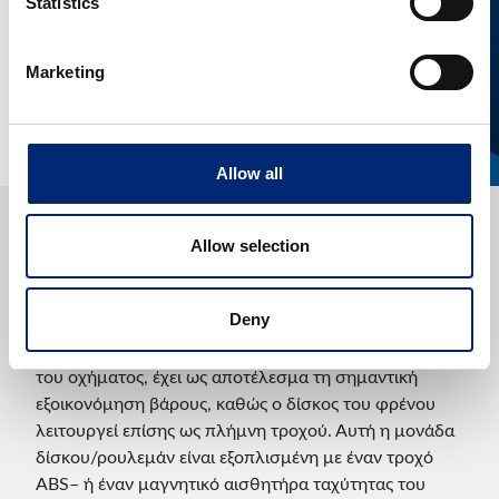
Statistics
Marketing
Allow all
Ορισμένες εφαρμογές οχημάτων – ιδιαίτερα η Renault
Allow selection
και η Peugeot/Citroën – χρησιμοποιούν δίσκους
φρένων με ενσωματωμένο ρουλεμάν τροχού στον
πίσω άξονα.
Deny
Το κιτ αυτό, που καθιερώθηκε από τον κατασκευαστή
του οχήματος, έχει ως αποτέλεσμα τη σημαντική
εξοικονόμηση βάρους, καθώς ο δίσκος του φρένου
λειτουργεί επίσης ως πλήμνη τροχού. Αυτή η μονάδα
δίσκου/ρουλεμάν είναι εξοπλισμένη με έναν τροχό
ABS– ή έναν μαγνητικό αισθητήρα ταχύτητας του